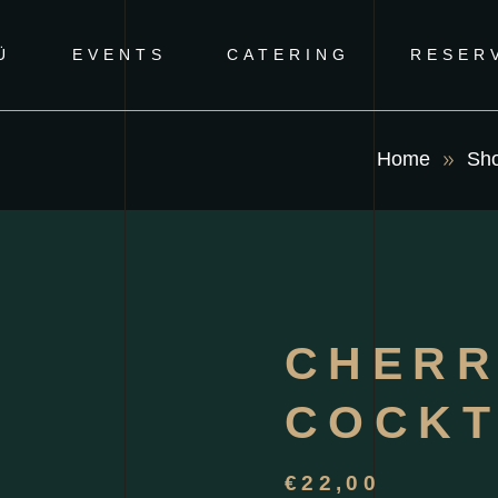
Ü
EVENTS
CATERING
RESER
Home
Sh
No 
CHERR
COCKT
€
22,00