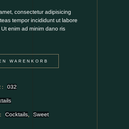
amet, consectetur adipisicing
teas tempor incididunt ut labore
. Ut enim ad minim dano ris
DEN WARENKORB
032
R:
tails
Cocktails
Sweet
R:
,