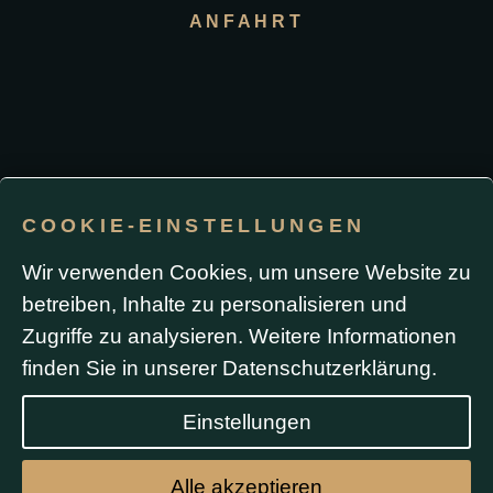
ANFAHRT
COOKIE-EINSTELLUNGEN
Impressum / Datenschutz
Wir verwenden Cookies, um unsere Website zu
betreiben, Inhalte zu personalisieren und
Durch die Nutzung dieser Website oder das Absenden
Zugriffe zu analysieren. Weitere Informationen
eines Formulars stimmen Sie der Verwendung von
Cookies sowie Analyse- und Werbe-Tracking
(einschließlich Google Ads) zu. Formulardaten werden
finden Sie in unserer
Datenschutzerklärung
.
ausschließlich zur Bearbeitung Ihrer Anfrage
verwendet und nicht ohne Ihre Zustimmung
weitergegeben.
Einstellungen
Alle akzeptieren