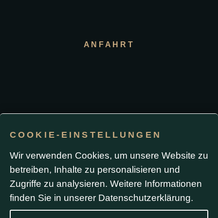
ANFAHRT
COOKIE-EINSTELLUNGEN
Impressum / Datenschutz
Wir verwenden Cookies, um unsere Website zu
betreiben, Inhalte zu personalisieren und
Durch die Nutzung dieser Website oder das Absenden
Zugriffe zu analysieren. Weitere Informationen
eines Formulars stimmen Sie der Verwendung von
Cookies sowie Analyse- und Werbe-Tracking
(einschließlich Google Ads) zu. Formulardaten werden
finden Sie in unserer
Datenschutzerklärung
.
ausschließlich zur Bearbeitung Ihrer Anfrage
verwendet und nicht ohne Ihre Zustimmung
weitergegeben.