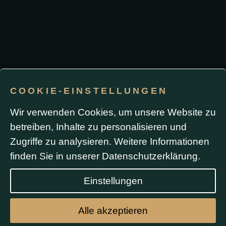
COOKIE-EINSTELLUNGEN
Impressum / Datenschutz
Wir verwenden Cookies, um unsere Website zu
betreiben, Inhalte zu personalisieren und
Durch die Nutzung dieser Website oder das Absenden
eines Formulars stimmen Sie der Verwendung von
Zugriffe zu analysieren. Weitere Informationen
Cookies sowie Analyse- und Werbe-Tracking
(einschließlich Google Ads) zu. Formulardaten werden
finden Sie in unserer
Datenschutzerklärung
.
ausschließlich zur Bearbeitung Ihrer Anfrage
verwendet und nicht ohne Ihre Zustimmung
weitergegeben.
Einstellungen
Alle akzeptieren