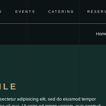
Ü
EVENTS
CATERING
RESER
Hom
ILE
ectetur adipisicing elit, sed do eiusmod tempor
gna ali qua. Ut enim ad minim veniam, quis nostrud