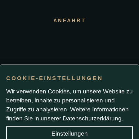
ANFAHRT
COOKIE-EINSTELLUNGEN
Impressum / Datenschutz
Wir verwenden Cookies, um unsere Website zu
betreiben, Inhalte zu personalisieren und
Durch die Nutzung dieser Website oder das Absenden
eines Formulars stimmen Sie der Verwendung von
Zugriffe zu analysieren. Weitere Informationen
Cookies sowie Analyse- und Werbe-Tracking
(einschließlich Google Ads) zu. Formulardaten werden
finden Sie in unserer
Datenschutzerklärung
.
ausschließlich zur Bearbeitung Ihrer Anfrage
verwendet und nicht ohne Ihre Zustimmung
weitergegeben.
Einstellungen