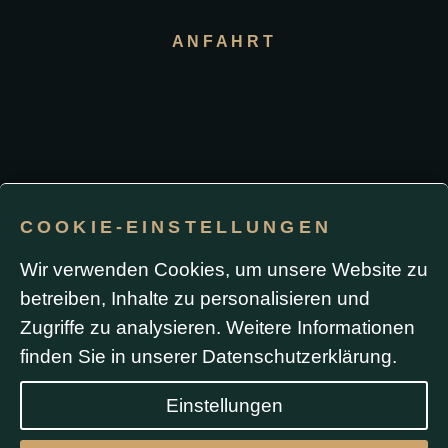
ANFAHRT
COOKIE-EINSTELLUNGEN
Impressum / Datenschutz
Wir verwenden Cookies, um unsere Website zu
betreiben, Inhalte zu personalisieren und
Durch die Nutzung dieser Website oder das Absenden
eines Formulars stimmen Sie der Verwendung von
Zugriffe zu analysieren. Weitere Informationen
Cookies sowie Analyse- und Werbe-Tracking
(einschließlich Google Ads) zu. Formulardaten werden
finden Sie in unserer
Datenschutzerklärung
.
ausschließlich zur Bearbeitung Ihrer Anfrage
verwendet und nicht ohne Ihre Zustimmung
weitergegeben.
Einstellungen