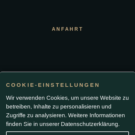
ANFAHRT
COOKIE-EINSTELLUNGEN
Impressum / Datenschutz
Wir verwenden Cookies, um unsere Website zu
betreiben, Inhalte zu personalisieren und
Durch die Nutzung dieser Website oder das Absenden
Zugriffe zu analysieren. Weitere Informationen
eines Formulars stimmen Sie der Verwendung von
Cookies sowie Analyse- und Werbe-Tracking
(einschließlich Google Ads) zu. Formulardaten werden
finden Sie in unserer
Datenschutzerklärung
.
ausschließlich zur Bearbeitung Ihrer Anfrage
verwendet und nicht ohne Ihre Zustimmung